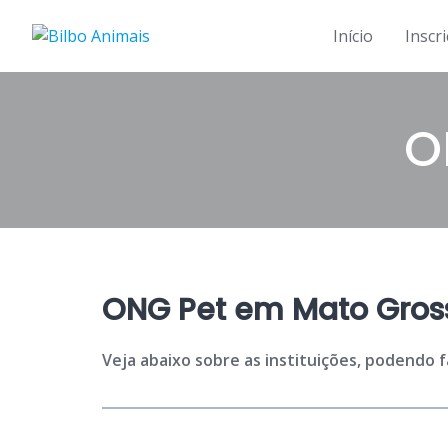
Skip
to
Início
Inscr
content
O
ONG Pet em Mato Gross
Veja abaixo sobre as instituições, podendo 