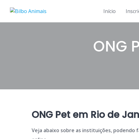
Skip
to
Início
Inscr
content
ONG P
ONG Pet em Rio de Jan
Veja abaixo sobre as instituições, podendo