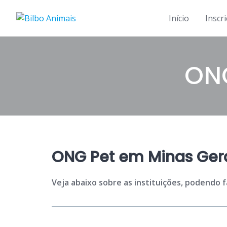
Skip
to
Início
Inscr
content
ONG
ONG Pet em Minas Gera
Veja abaixo sobre as instituições, podendo 