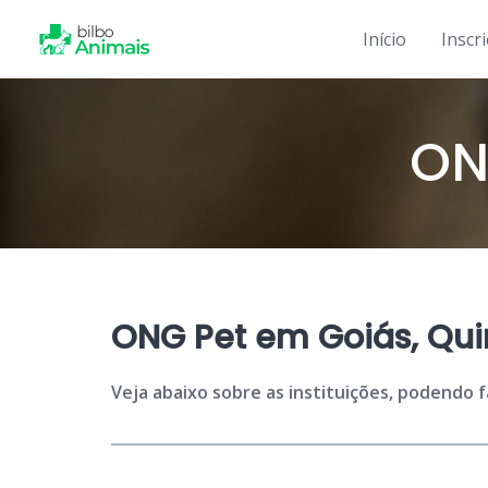
Skip
to
Início
Inscr
content
ON
ONG Pet em Goiás, Quir
Veja abaixo sobre as instituições, podendo 