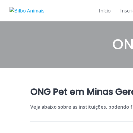
Skip
to
Início
Inscr
content
ON
ONG Pet em Minas Gera
Veja abaixo sobre as instituições, podendo 